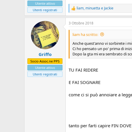
Utente attivo
liam
,
minuetta
e
Jackie
R
Utenti registrati
e
a
3 Ottobre 2018
z
i
o
liam ha scritto:
n
i
Anche quest'anno vi sorbirete i mie
:
Ci ho pensato un po' prima di iniz
Dopo la gta mi era sembrato di scr
Griffo
Socio Assoc.ne PPS
Utente attivo
TU FAI RIDERE
Utenti registrati
E FAI SOGNARE
come ci si può annoiare a legge
tanto per farti capire FIN DOV