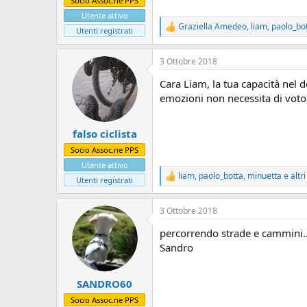
Socio Assoc.ne PPS
Utente attivo
Graziella Amedeo
,
liam
,
paolo_bo
R
Utenti registrati
e
a
3 Ottobre 2018
z
i
Cara Liam, la tua capacità nel 
o
n
emozioni non necessita di voto, 
i
:
falso ciclista
Socio Assoc.ne PPS
Utente attivo
liam
,
paolo_botta
,
minuetta
e altri
R
Utenti registrati
e
a
3 Ottobre 2018
z
i
percorrendo strade e cammini..
o
n
Sandro
i
:
SANDRO60
Socio Assoc.ne PPS