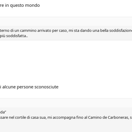
vare in questo mondo
nterno di un cammino arrivato per caso, mi sta dando una bella soddisfazione.
più soddisfatta..
 di alcune persone sconosciute
ada”
passare nel cortile di casa sua, mi accompagna fino al Camino de Carboneras, 