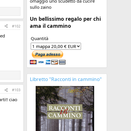
omaggio uno scudetto da cucire
sullo zaino
Un bellissimo regalo per chi
ama il cammino
#102
 ed
Quantità
Libretto "Racconti in cammino"
#103
ti!! ciao