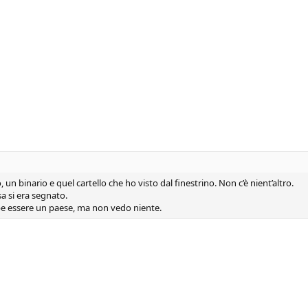
o, un binario e quel cartello che ho visto dal finestrino. Non c’è nient’altro.
sa si era segnato.
 essere un paese, ma non vedo niente.