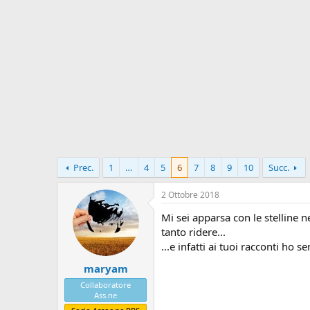
o
i
r
i
e
n
D
i
i
z
s
i
c
o
u
s
s
i
o
n
Prec.
1
…
4
5
6
7
8
9
10
Succ.
e
2 Ottobre 2018
Mi sei apparsa con le stelline n
tanto ridere...
...e infatti ai tuoi racconti ho 
maryam
Collaboratore
Ass.ne