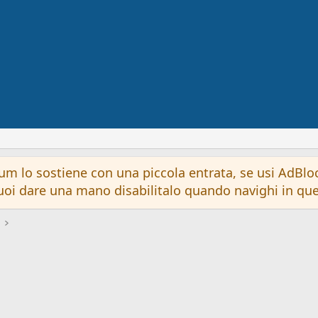
um lo sostiene con una piccola entrata, se usi AdBloc
 vuoi dare una mano disabilitalo quando navighi in qu